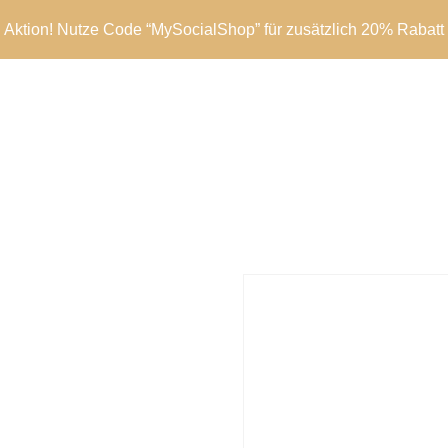
Aktion! Nutze Code “MySocialShop” für zusätzlich 20% Rabatt